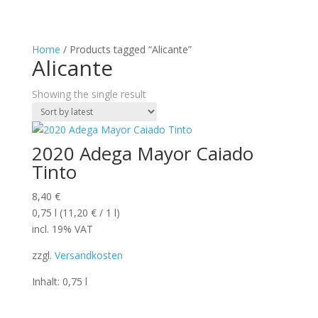
Home
/ Products tagged “Alicante”
Alicante
Showing the single result
2020 Adega Mayor Caiado
Tinto
8,40
€
0,75
l
(
11,20
€
/ 1
l
)
incl. 19% VAT
zzgl.
Versandkosten
Inhalt: 0,75
l