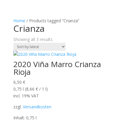
Home
/ Products tagged “Crianza”
Crianza
Sorted
Showing all 3 results
by
latest
2020 Viña Marro Crianza
Rioja
6,50
€
0,75
l
(
8,66
€
/ 1
l
)
incl. 19% VAT
zzgl.
Versandkosten
Inhalt: 0,75
l