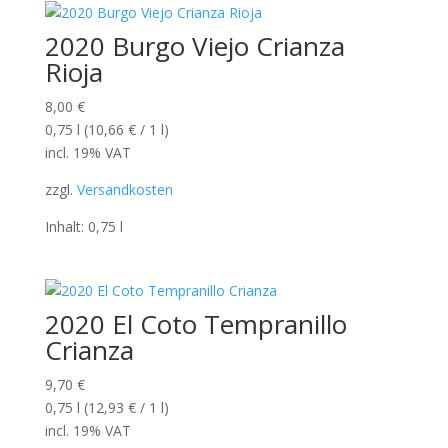
2020 Burgo Viejo Crianza
Rioja
8,00
€
0,75
l
(
10,66
€
/ 1
l
)
incl. 19% VAT
zzgl.
Versandkosten
Inhalt: 0,75
l
2020 El Coto Tempranillo
Crianza
9,70
€
0,75
l
(
12,93
€
/ 1
l
)
incl. 19% VAT