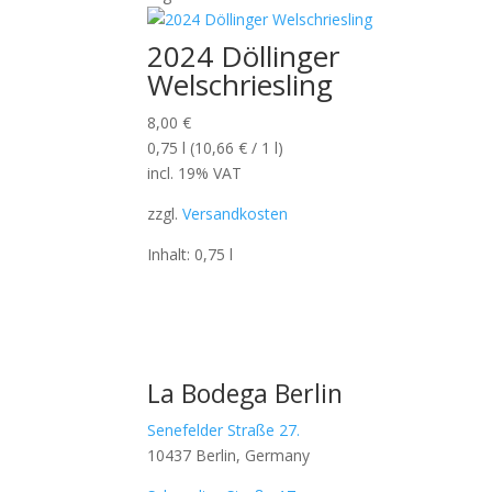
2024 Döllinger
Welschriesling
8,00
€
0,75
l
(
10,66
€
/ 1
l
)
incl. 19% VAT
zzgl.
Versandkosten
Inhalt: 0,75
l
La Bodega Berlin
Senefelder Straße 27.
10437 Berlin, Germany