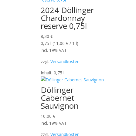
2024 Döllinger
Chardonnay
reserve 0,75l
8,30
€
0,75
l
(
11,06
€
/ 1
l
)
incl. 19% VAT
zzgl.
Versandkosten
Inhalt: 0,75
l
Döllinger
Cabernet
Sauvignon
10,00
€
incl. 19% VAT
zzgl.
Versandkosten