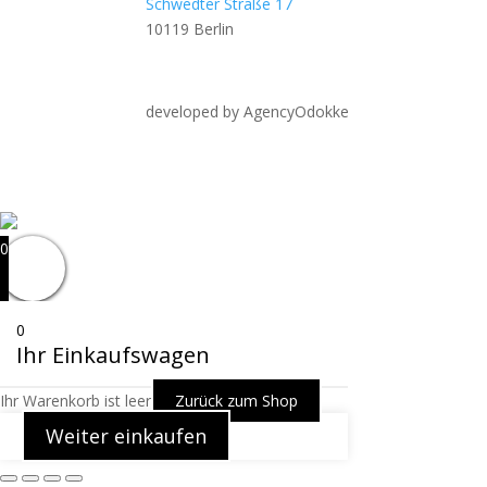
Schwedter Straße 17
10119 Berlin
developed by AgencyOdokke
0
0
Ihr Einkaufswagen
Ihr Warenkorb ist leer
Zurück zum Shop
Weiter einkaufen