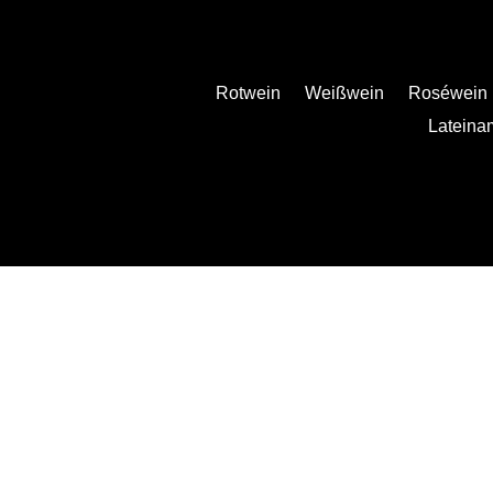
Rotwein
Weißwein
Roséwein
Lateina