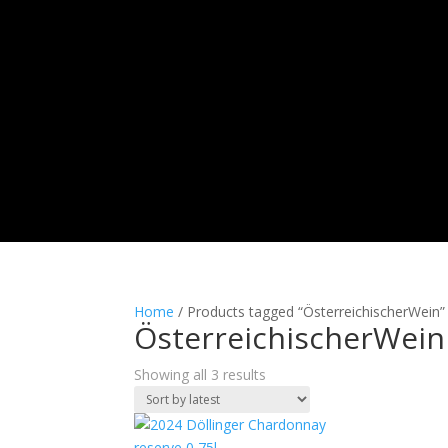
Home
/ Products tagged “ÖsterreichischerWein”
ÖsterreichischerWein
Sorted
Showing all 3 results
by
latest