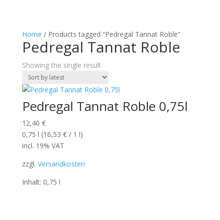
Home
/ Products tagged “Pedregal Tannat Roble”
Pedregal Tannat Roble
Showing the single result
Pedregal Tannat Roble 0,75l
12,40
€
0,75
l
(
16,53
€
/ 1
l
)
incl. 19% VAT
zzgl.
Versandkosten
Inhalt: 0,75
l