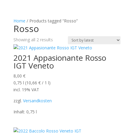
Home
/ Products tagged “Rosso”
Rosso
Sorted
Showing all 2 results
by
latest
2021 Appasionante Rosso
IGT Veneto
8,00
€
0,75
l
(
10,66
€
/ 1
l
)
incl. 19% VAT
zzgl.
Versandkosten
Inhalt: 0,75
l