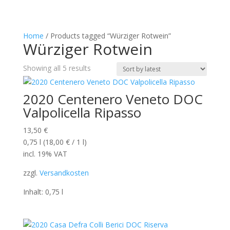
Home
/ Products tagged “Würziger Rotwein”
Würziger Rotwein
Sorted
Showing all 5 results
by
latest
2020 Centenero Veneto DOC
Valpolicella Ripasso
13,50
€
0,75
l
(
18,00
€
/ 1
l
)
incl. 19% VAT
zzgl.
Versandkosten
Inhalt: 0,75
l