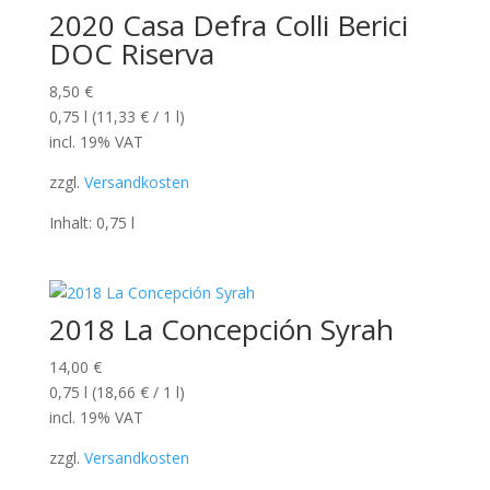
2020 Casa Defra Colli Berici
DOC Riserva
8,50
€
0,75
l
(
11,33
€
/ 1
l
)
incl. 19% VAT
zzgl.
Versandkosten
Inhalt: 0,75
l
2018 La Concepción Syrah
14,00
€
0,75
l
(
18,66
€
/ 1
l
)
incl. 19% VAT
zzgl.
Versandkosten