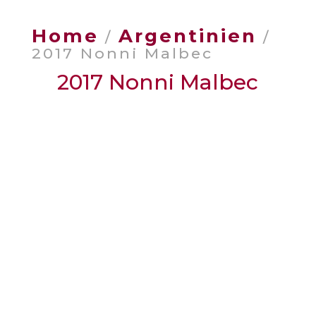
Home
Argentinien
/
/
2017 Nonni Malbec
2017 Nonni Malbec
Weingut
: Mendoza
Anbauregion
: Argentinien Mendoza
Jahrgang
: 2017
Rebsorte
: 100 % Malbec
Alkoholgehalt
: 13,5 % vol.