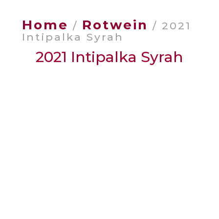
Home
Rotwein
/
/ 2021
Intipalka Syrah
2021 Intipalka Syrah
Weingut
: Viñas Queirolo
Anbauregion
: Valle de Ica, Anden, Peru
Jahrgang
: 2021
Rebsorte
: 100 % Syrah
Alkoholgehalt
: 13,5 % vol.