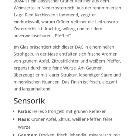
2024
ist ein klassischer
Grüner Veltliner
aus dem
Weinviertel in Niederösterreich. Aus der renommierten
Lage
Ried Kirchlissen
stammend, zeigt er
eindrucksvoll, warum Grüner Veltliner die Leitrebsorte
Österreichs ist: fruchtig, würzig und mit dem
unverwechselbaren „Pfefferl“.
Im Glas präsentiert sich dieser DAC in einem
hellen
Strohgelb
. In der Nase entfalten sich
frische Aromen
von grünem Apfel, Zitrusfrüchten und weißem Pfeffer
,
ergänzt durch eine feine Würze. Am Gaumen
überzeugt er mit
klarer Struktur, lebendiger Säure und
mineralischen Nuancen
. Das Finish ist frisch, elegant
und langanhaltend.
Sensorik
Farbe
:
Helles Strohgelb mit grünen Reflexen
Nase
:
Grüner Apfel, Zitrus, weißer Pfeffer, feine
Würze
Gaumen
:
Trocken, frisch, lebendig, mineralisch, mit