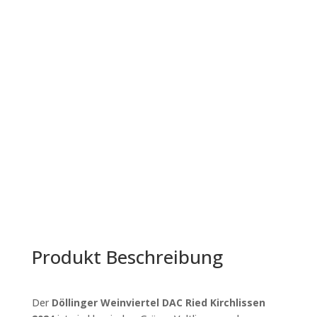
2024
Döllinger
Weinviertel
Add to cart
DAC
Ried
Kirchlissen
quantity
Produkt Beschreibung
Der
Döllinger Weinviertel DAC Ried Kirchlissen