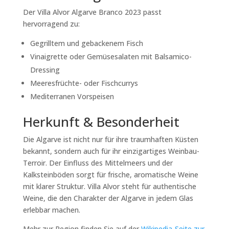
Der
Villa Alvor Algarve Branco 2023
passt
hervorragend zu:
Gegrilltem und gebackenem Fisch
Vinaigrette oder Gemüsesalaten mit Balsamico-
Dressing
Meeresfrüchte- oder Fischcurrys
Mediterranen Vorspeisen
Herkunft & Besonderheit
Die
Algarve
ist nicht nur für ihre traumhaften Küsten
bekannt, sondern auch für ihr einzigartiges Weinbau-
Terroir. Der Einfluss des
Mittelmeers
und der
Kalksteinböden
sorgt für frische, aromatische Weine
mit klarer Struktur.
Villa Alvor
steht für authentische
Weine, die den Charakter der Algarve in jedem Glas
erlebbar machen.
Mehr zur Region finden Sie auf der
Wikipedia-Seite zur