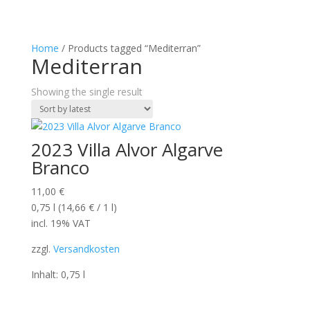
Home
/ Products tagged “Mediterran”
Mediterran
Showing the single result
2023 Villa Alvor Algarve
Branco
11,00
€
0,75
l
(
14,66
€
/ 1
l
)
incl. 19% VAT
zzgl.
Versandkosten
Inhalt: 0,75
l