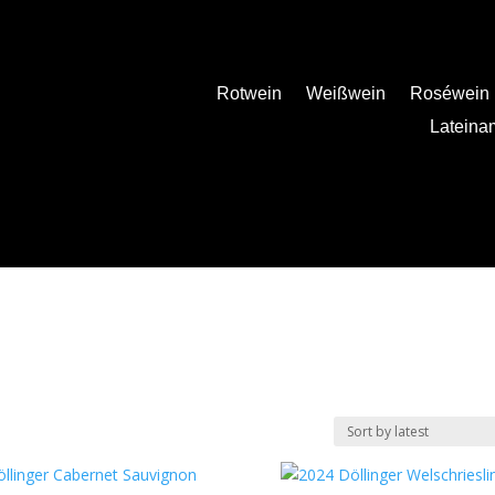
Rotwein
Weißwein
Roséwein
Lateina