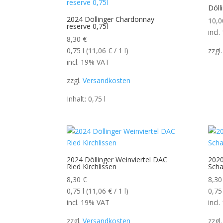
Döll
2024 Döllinger Chardonnay
10,
reserve 0,75l
incl
8,30
€
0,75
l
(
11,06
€
/ 1
l
)
zzgl
incl. 19% VAT
zzgl.
Versandkosten
Inhalt: 0,75
l
2024 Döllinger Weinviertel DAC
2020
Ried Kirchlissen
Scha
8,30
€
8,3
0,75
l
(
11,06
€
/ 1
l
)
0,75
incl. 19% VAT
incl
zzgl.
Versandkosten
zzgl