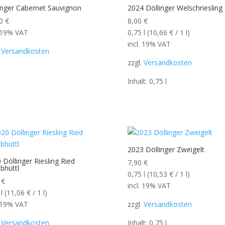
inger Cabernet Sauvignon
2024 Döllinger Welschriesling
00
€
8,00
€
. 19% VAT
0,75
l
(
10,66
€
/ 1
l
)
incl. 19% VAT
.
Versandkosten
zzgl.
Versandkosten
Inhalt: 0,75
l
2023 Döllinger Zweigelt
 Döllinger Riesling Ried
7,90
€
bhüttl
0,75
l
(
10,53
€
/ 1
l
)
0
€
incl. 19% VAT
l
(
11,06
€
/ 1
l
)
. 19% VAT
zzgl.
Versandkosten
.
Versandkosten
Inhalt: 0,75
l