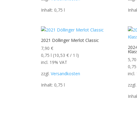
Inhalt: 0,75
l
Inha
2021 Döllinger Merlot Classic
2024
7,90
€
Klas
0,75
l
(
10,53
€
/ 1
l
)
5,7
incl. 19% VAT
0,75
zzgl.
Versandkosten
incl
Inhalt: 0,75
l
zzgl
Inha