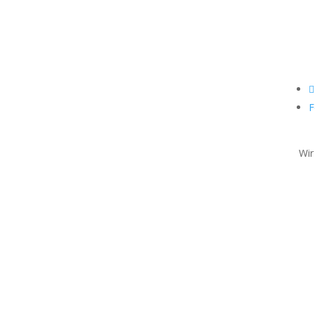
Fol
Shop
Unsere Geschäfte
Über uns
Kontakt
Impressum
Cookie Policy (EU)
F
Wir