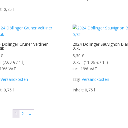
lt: 0,75
l
 Döllinger Grüner Veltliner
2024 Döllinger Sauvignon Bla
sik
0,75l
0
€
8,30
€
l
(
7,60
€
/ 1
l
)
0,75
l
(
11,06
€
/ 1
l
)
. 19% VAT
incl. 19% VAT
.
Versandkosten
zzgl.
Versandkosten
lt: 0,75
l
Inhalt: 0,75
l
1
2
→