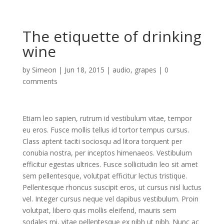
The etiquette of drinking
wine
by
Simeon
|
Jun 18, 2015
|
audio
,
grapes
|
0
comments
Etiam leo sapien, rutrum id vestibulum vitae, tempor
eu eros. Fusce mollis tellus id tortor tempus cursus.
Class aptent taciti sociosqu ad litora torquent per
conubia nostra, per inceptos himenaeos. Vestibulum
efficitur egestas ultrices. Fusce sollicitudin leo sit amet
sem pellentesque, volutpat efficitur lectus tristique.
Pellentesque rhoncus suscipit eros, ut cursus nisl luctus
vel. Integer cursus neque vel dapibus vestibulum. Proin
volutpat, libero quis mollis eleifend, mauris sem
sodales mi, vitae pellentesque ex nibh ut nibh. Nunc ac